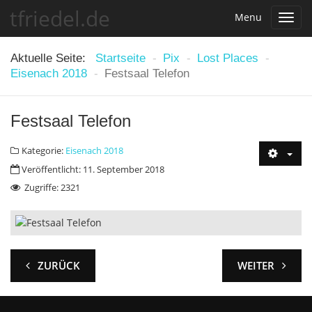
tfriedel.de
Menu
Toggl
navig
Aktuelle Seite:
Startseite
-
Pix
-
Lost Places
-
Eisenach 2018
-
Festsaal Telefon
Festsaal Telefon
Kategorie:
Eisenach 2018
Veröffentlicht: 11. September 2018
Zugriffe: 2321
ZURÜCK
WEITER