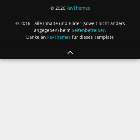
© 2026
FavThemes
© 2016 - alle Inhalte und Bilder (soweit nicht anders
angegeben) beim
Seitenbetreiber
.
Danke an
FavThemes
für dieses Template