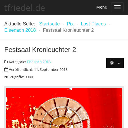
tfriedel.de
Menu
Toggl
navig
Aktuelle Seite:
Startseite
-
Pix
-
Lost Places
-
Eisenach 2018
-
Festsaal Kronleuchter 2
Festsaal Kronleuchter 2
Kategorie:
Eisenach 2018
Veröffentlicht: 11. September 2018
Zugriffe: 3390