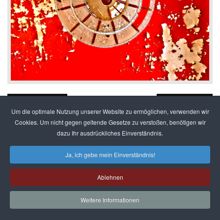
ZURÜCK
WEITER
Um die optimale Nutzung unserer Website zu ermöglichen, verwenden wir
Cookies. Um nicht gegen geltende Gesetze zu verstoßen, benötigen wir
dazu Ihr ausdrückliches Einverständnis.
© 2026
FavThemes
Ja, ich gebe mein Einverständnis!
© 2016 - alle Inhalte und Bilder (soweit nicht anders
Ablehnen
angegeben) beim
Seitenbetreiber
.
Danke an
FavThemes
für dieses Template
Weitere Informationen