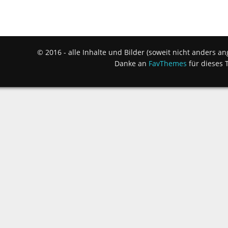
© 2016 - alle Inhalte und Bilder (soweit nicht anders 
Danke an
FavThemes
für dieses 