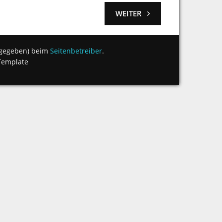
WEITER
angegeben) beim
Seitenbetreiber
.
Template