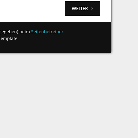
WEITER
angegeben) beim
Seitenbetreiber
.
Template