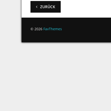
ZURÜCK
© 2026
FavThemes