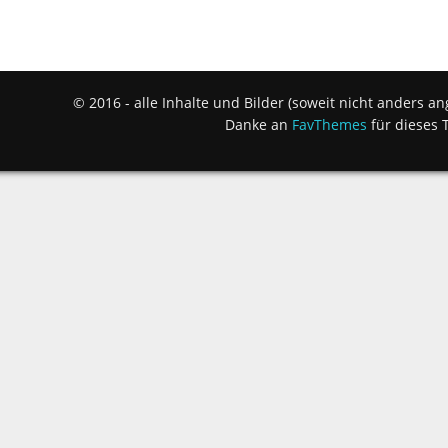
© 2016 - alle Inhalte und Bilder (soweit nicht anders 
Danke an
FavThemes
für dieses 