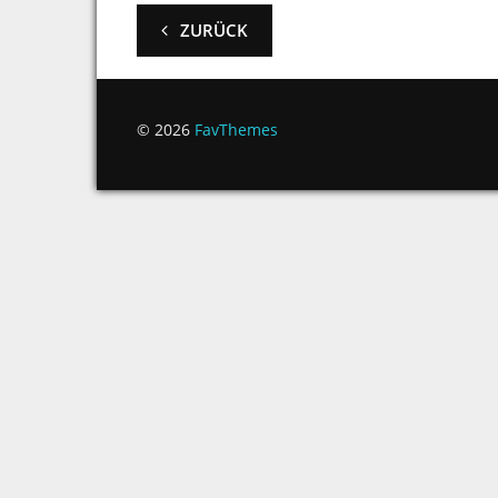
ZURÜCK
© 2026
FavThemes