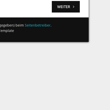
WEITER
angegeben) beim
Seitenbetreiber
.
Template