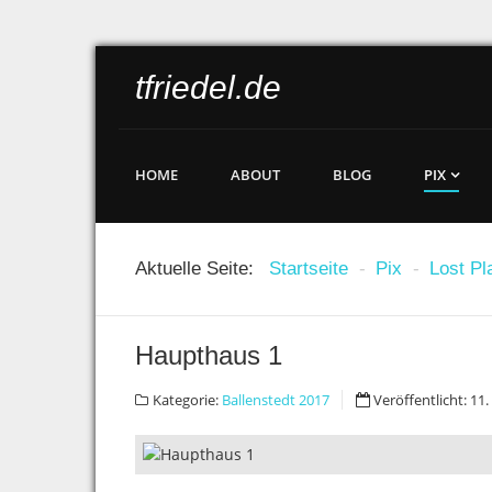
tfriedel.de
HOME
ABOUT
BLOG
PIX
Aktuelle Seite:
Startseite
-
Pix
-
Lost Pl
Haupthaus 1
Kategorie:
Ballenstedt 2017
Veröffentlicht: 1