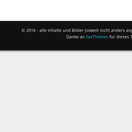
© 2016 - alle Inhalte und Bilder (soweit nicht anders 
Danke an
FavThemes
für dieses 