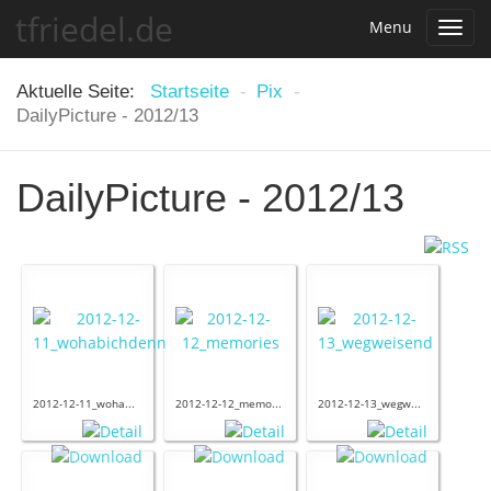
tfriedel.de
Menu
Toggl
navig
Aktuelle Seite:
Startseite
-
Pix
-
DailyPicture - 2012/13
DailyPicture - 2012/13
2012-12-11_woha...
2012-12-12_memo...
2012-12-13_wegw...